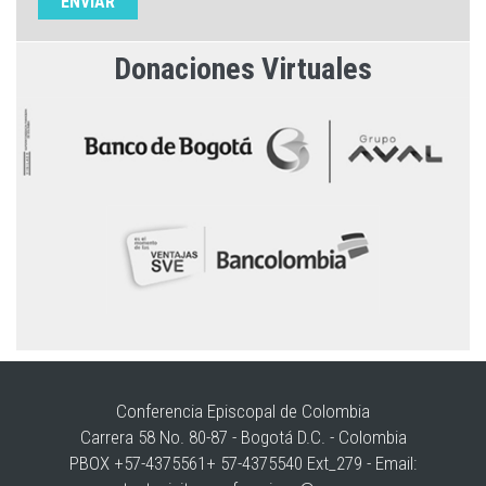
Donaciones Virtuales
Conferencia Episcopal de Colombia
Carrera 58 No. 80-87 - Bogotá D.C. - Colombia
PBOX +57-4375561+ 57-4375540 Ext_279 - Email: