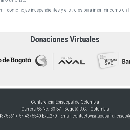
ario de Cristo.
mir como hojas independientes y el otro es para imprimir como un f
Donaciones Virtuales
Conferencia Episcopal de Colombia
Carrera 58 No. 80-87 - Bogotá D.C. - Colombia
375561+ 57-4375540 Ext_279 - Email:
contactovisitapapafrancisco