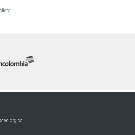
olleto.
@cec.org.co