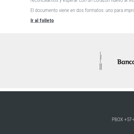
reconciliarnos y esperar con un corazón nuevo al Vic
El documento viene en dos formatos: uno para impri
Ir al folleto
PBOX +57-4