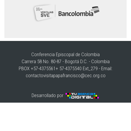
Conferencia Episcopal de Colombia
Carrera 58 No. 80-87 - Bogotá D.C. - Colombia
PBOX +57-4375561+ 57-4375540 Ext_279 - Email:
contactovisitapapafrancisco@cec.org.co
Desarrollado por