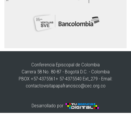
Conferencia Episcopal de Colombia
Carrera 58 No. 80-87 - Bogotá D.C. - Colombia
PBOX +57-4375561+ 57-4375540 Ext_279 - Email:
contactovisitapapafrancisco@cec.org.co
Desarrollado por