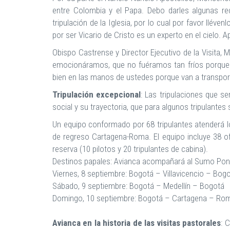
entre Colombia y el Papa. Debo darles algunas reco
tripulación de la Iglesia, por lo cual por favor lléve
por ser Vicario de Cristo es un experto en el cielo. 
Obispo Castrense y Director Ejecutivo de la Visita,
emocionáramos, que no fuéramos tan fríos porque e
bien en las manos de ustedes porque van a transpor
Tripulación excepcional
: Las tripulaciones que s
social y su trayectoria, que para algunos tripulant
Un equipo conformado por 68 tripulantes atenderá l
de regreso Cartagena-Roma. El equipo incluye 38 ofi
reserva (10 pilotos y 20 tripulantes de cabina).
Destinos papales: Avianca acompañará al Sumo Pontíf
Viernes, 8 septiembre: Bogotá – Villavicencio – Bog
Sábado, 9 septiembre: Bogotá – Medellín – Bogotá
Domingo, 10 septiembre: Bogotá – Cartagena – Ro
Avianca en la historia de las visitas pastorales
: 