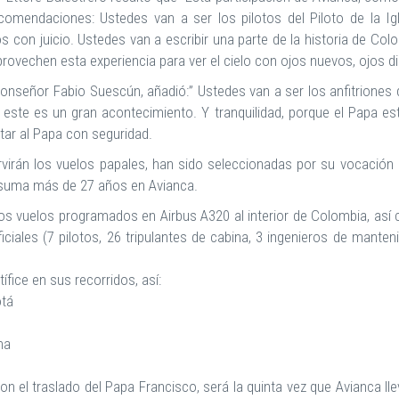
mendaciones: Ustedes van a ser los pilotos del Piloto de la Igles
nlos con juicio. Ustedes van a escribir una parte de la historia de Col
Aprovechen esta experiencia para ver el cielo con ojos nuevos, ojos di
 Monseñor Fabio Suescún, añadió:” Ustedes van a ser los anfitriones
ste es un gran acontecimiento. Y tranquilidad, porque el Papa es
tar al Papa con seguridad.
ervirán los vuelos papales, han sido seleccionadas por su vocación 
es suma más de 27 años en Avianca.
os vuelos programados en Airbus A320 al interior de Colombia, así
ciales (7 pilotos, 26 tripulantes de cabina, 3 ingenieros de manten
ice en sus recorridos, así:
otá
ma
Con el traslado del Papa Francisco, será la quinta vez que Avianca l