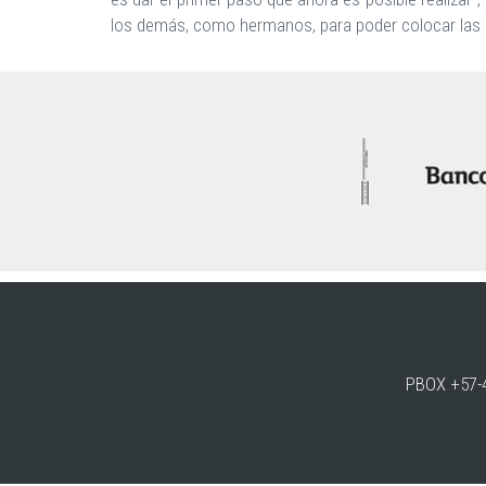
los demás, como hermanos, para poder colocar las b
PBOX +57-4