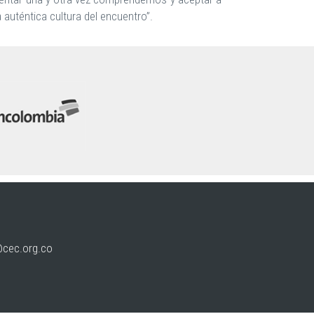
uténtica cultura del encuentro”.
@cec.org.co