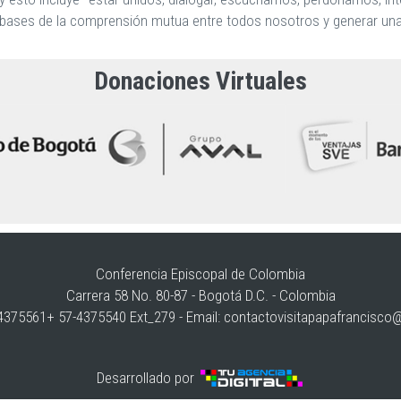
ases de la comprensión mutua entre todos nosotros y generar una a
Donaciones Virtuales
Conferencia Episcopal de Colombia
Carrera 58 No. 80-87 - Bogotá D.C. - Colombia
375561+ 57-4375540 Ext_279 - Email:
contactovisitapapafrancisco
Desarrollado por