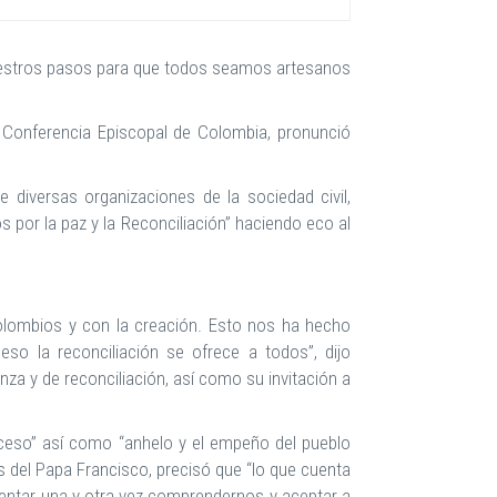
nuestros pasos para que todos seamos artesanos
a Conferencia Episcopal de Colombia, pronunció
e diversas organizaciones de la sociedad civil,
 por la paz y la Reconciliación” haciendo eco al
colombios y con la creación. Esto nos ha hecho
so la reconciliación se ofrece a todos”, dijo
a y de reconciliación, así como su invitación a
oceso” así como “anhelo y el empeño del pueblo
s del Papa Francisco, precisó que “lo que cuenta
intentar una y otra vez comprendernos y aceptar a