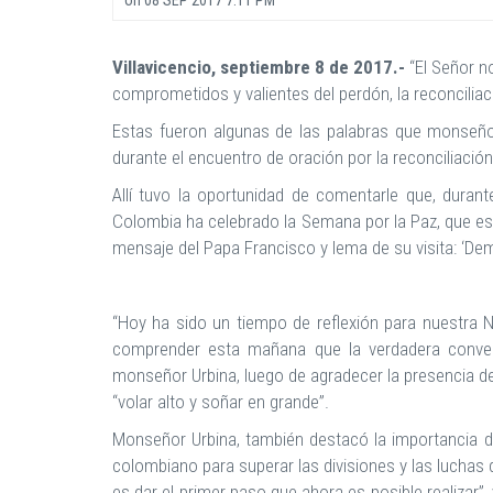
Villavicencio, septiembre 8 de 2017.-
“El Señor n
comprometidos y valientes del perdón, la reconciliaci
Estas fueron algunas de las palabras que monseñor
durante el encuentro de oración por la reconciliaci
Allí tuvo la oportunidad de comentarle que, durant
Colombia ha celebrado la Semana por la Paz, que este
mensaje del Papa Francisco y lema de su visita: ‘De
“Hoy ha sido un tiempo de reflexión para nuestra 
comprender esta mañana que la verdadera conversi
monseñor Urbina, luego de agradecer la presencia de
“volar alto y soñar en grande”.
Monseñor Urbina, también destacó la importancia d
colombiano para superar las divisiones y las luchas
es dar el primer paso que ahora es posible realizar”