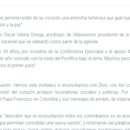
os permita recibir de su corazón una antorcha luminosa que guíe 
ón y la paz”.
 Óscar Urbina Ortega, arzobispo de Villavicencio presidente de l
ón nacional que se adelantó como parte de la agenda.
e 30 años, por iniciativa de la Conferencia Episcopal y el apoyo d
 año coincide con la visita del Pontífice bajo el lema ‘Muchos pasos
mos el primer paso”.
Nación. Hemos sido invitados a reconciliarnos con Dios, con los 
ón del corazón produce resonancias sociales y políticas. Por e
l Papa Francisco en Colombia y sus mensajes de perdón, de esperanz
e “descubrir que la reconciliación entre los colombianos es un pr
 que permitan consolidar una nueva nación”, y retomando las palabra
, y esto incluye “estar unidos, dialogar, escucharnos, perdonarnos, 