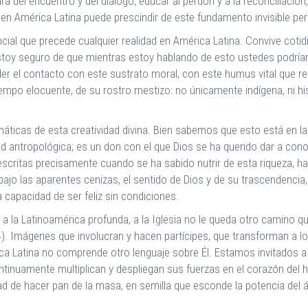
ra del encuentro y del diálogo, educar al perdón y a la reconciliación, 
 en América Latina puede prescindir de este fundamento invisible per
ial que precede cualquier realidad en América Latina. Convive coti
 Estoy seguro de que mientras estoy hablando de esto ustedes podrían
el contacto con este sustrato moral, con este humus vital que resi
iempo elocuente, de su rostro mestizo: no únicamente indígena, ni his
icas de esta creatividad divina. Bien sabemos que esto está en la 
dad antropológica; es un don con el que Dios se ha querido dar a co
 escritas precisamente cuando se ha sabido nutrir de esta riqueza, ha
 las aparentes cenizas, el sentido de Dios y de su trascendencia, la
 la capacidad de ser feliz sin condiciones.
 a la Latinoamérica profunda, a la Iglesia no le queda otro camino 
4). Imágenes que involucran y hacen partícipes, que transforman a 
rica Latina no comprende otro lenguaje sobre Él. Estamos invitados a
ntinuamente multiplican y despliegan sus fuerzas en el corazón de
ad de hacer pan de la masa, en semilla que esconde la potencia del 