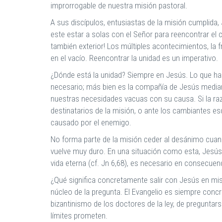
improrrogable de nuestra misión pastoral.
A sus discípulos, entusiastas de la misión cumplida
este estar a solas con el Señor para reencontrar el c
también exterior! Los múltiples acontecimientos, la f
en el vacío. Reencontrar la unidad es un imperativo.
¿Dónde está la unidad? Siempre en Jesús. Lo que ha
necesario; más bien es la compañía de Jesús mediant
nuestras necesidades vacuas con su causa. Si la razón
destinatarios de la misión, o ante los cambiantes es
causado por el enemigo.
No forma parte de la misión ceder al desánimo cuand
vuelve muy duro. En una situación como esta, Jesús
vida eterna (cf. Jn 6,68), es necesario en consecuenc
¿Qué significa concretamente salir con Jesús en misi
núcleo de la pregunta. El Evangelio es siempre concr
bizantinismo de los doctores de la ley, de preguntar
límites prometen.