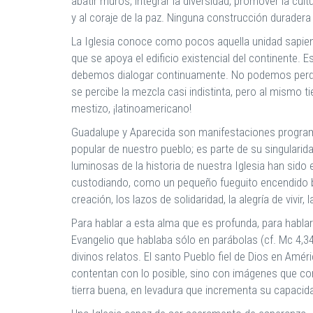
abatir muros, integrar la diversidad, promover la cultu
y al coraje de la paz. Ninguna construcción duradera
La Iglesia conoce como pocos aquella unidad sapienc
que se apoya el edificio existencial del continente.
debemos dialogar continuamente. No podemos perder 
se percibe la mezcla casi indistinta, pero al mismo t
mestizo, ¡latinoamericano!
Guadalupe y Aparecida son manifestaciones programát
popular de nuestro pueblo; es parte de su singulari
luminosas de la historia de nuestra Iglesia han sido
custodiando, como un pequeño fueguito encendido bajo
creación, los lazos de solidaridad, la alegría de vivir,
Para hablar a esta alma que es profunda, para hablar
Evangelio que hablaba sólo en parábolas (cf. Mc 4,3
divinos relatos. El santo Pueblo fiel de Dios en Amé
contentan con lo posible, sino con imágenes que co
tierra buena, en levadura que incrementa su capacid