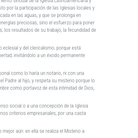
iento sinodal de la Iglesia Latinoamericana y
or la participación de las Iglesias locales y
scada en las aguas, y que se prolonga en
energías preciosas, sino el esfuerzo para poner
s, los resultados de su trabajo, la fecundidad de
eclesial y del clericalismo, porque está
libertad, invitándolo a un éxodo permanente
onal como lo haría un notario, ni con una
l Padre al hijo, y respeta su misterio porque lo
mbre como portavoz de esta intimidad de Dios,
nso social o a una concepción de la Iglesia
os criterios empresariales, por una casta
 mejor aún: en ella se realiza el Misterio a