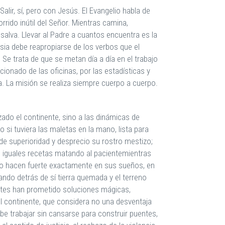
lir, sí, pero con Jesús. El Evangelio habla de
rido inútil del Señor. Mientras camina,
alva. Llevar al Padre a cuantos encuentra es la
sia debe reapropiarse de los verbos que el
. Se trata de que se metan día a día en el trabajo
cionado de las oficinas, por las estadísticas y
a. La misión se realiza siempre cuerpo a cuerpo.
zado el continente, sino a las dinámicas de
si tuviera las maletas en la mano, lista para
de superioridad y desprecio su rostro mestizo;
en iguales recetas matando al pacientemientras
lo hacen fuerte exactamente en sus sueños, en
ndo detrás de sí tierra quemada y el terreno
rtes han prometido soluciones mágicas,
l continente, que considera no una desventaja
be trabajar sin cansarse para construir puentes,