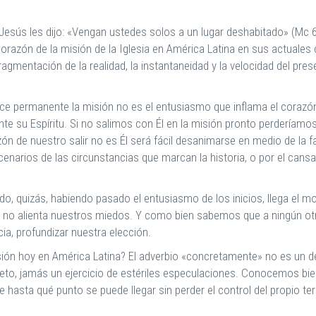
, Jesús les dijo: «Vengan ustedes solos a un lugar deshabitado» (M
orazón de la misión de la Iglesia en América Latina en sus actuales c
ragmentación de la realidad, la instantaneidad y la velocidad del pre
ce permanente la misión no es el entusiasmo que inflama el corazó
e su Espíritu. Si no salimos con Él en la misión pronto perderíamo
 de nuestro salir no es Él será fácil desanimarse en medio de la fat
cenarios de las circunstancias que marcan la historia, o por el cansa
o, quizás, habiendo pasado el entusiasmo de los inicios, llega el m
 no alienta nuestros miedos. Y como bien sabemos que a ningún otro
ia, profundizar nuestra elección.
ón hoy en América Latina? El adverbio «concretamente» no es un detal
eto, jamás un ejercicio de estériles especulaciones. Conocemos bien
se hasta qué punto se puede llegar sin perder el control del propio t