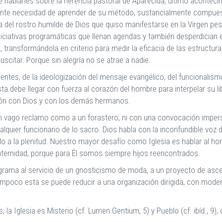
 hablarles sobre la herencia pastoral de Aparecida, último acontecim
te necesidad de aprender de su método, sustancialmente compuesto p
 del rostro humilde de Dios que quiso manifestarse en la Virgen pe
iniciativas programáticas que llenan agendas y también desperdician 
 transformándola en criterio para medir la eficacia de las estructura
uscitar. Porque sin alegría no se atrae a nadie.
ntes, de la ideologización del mensaje evangélico, del funcionalismo 
sta debe llegar con fuerza al corazón del hombre para interpelar su 
nión con Dios y con los demás hermanos.
un vago reclamo como a un forastero, ni con una convocación impers
uier funcionario de lo sacro. Dios habla con la inconfundible voz de
a la plenitud. Nuestro mayor desafío como Iglesia es hablar al ho
aternidad, porque para Él somos siempre hijos reencontrados.
rograma al servicio de un gnosticismo de moda, a un proyecto de asce
poco esta se puede reducir a una organización dirigida, con modern
la Iglesia es Misterio (cf. Lumen Gentium, 5) y Pueblo (cf. ibíd., 9), o