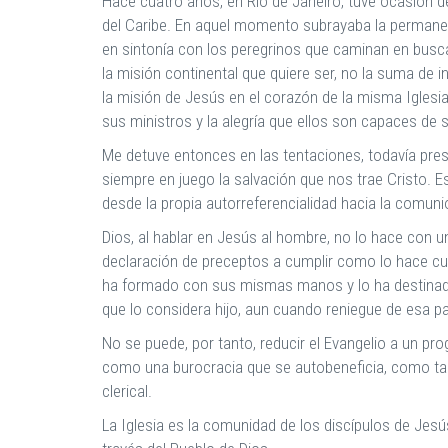
Hace cuatro años, en Río de Janeiro, tuve ocasión de
del Caribe. En aquel momento subrayaba la permanen
en sintonía con los peregrinos que caminan en busca
la misión continental que quiere ser, no la suma de 
la misión de Jesús en el corazón de la misma Iglesia,
sus ministros y la alegría que ellos son capaces de s
Me detuve entonces en las tentaciones, todavía prese
siempre en juego la salvación que nos trae Cristo. E
desde la propia autorreferencialidad hacia la comu
Dios, al hablar en Jesús al hombre, no lo hace con 
declaración de preceptos a cumplir como lo hace cualq
ha formado con sus mismas manos y lo ha destinado 
que lo considera hijo, aun cuando reniegue de esa p
No se puede, por tanto, reducir el Evangelio a un p
como una burocracia que se autobeneficia, como tam
clerical.
La Iglesia es la comunidad de los discípulos de Jesús; 