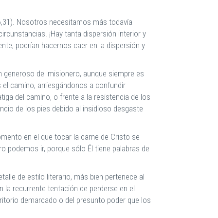
c 6,31). Nosotros necesitamos más todavía
ircunstancias. ¡Hay tanta dispersión interior y
sente, podrían hacernos caer en la dispersión y
n generoso del misionero, aunque siempre es
s el camino, arriesgándonos a confundir
iga del camino, o frente a la resistencia de los
ncio de los pies debido al insidioso desgaste
omento en el que tocar la carne de Cristo se
 podemos ir, porque sólo Él tiene palabras de
le de estilo literario, más bien pertenece al
 la recurrente tentación de perderse en el
erritorio demarcado o del presunto poder que los