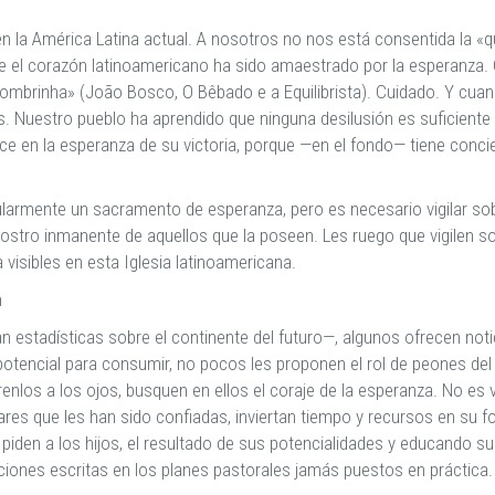
n la América Latina actual. A nosotros no nos está consentida la «
 el corazón latinoamericano ha sido amaestrado por la esperanza.
ombrinha» (João Bosco, O Bêbado e a Equilibrista). Cuidado. Y cuan
estro pueblo ha aprendido que ninguna desilusión es suficiente par
e en la esperanza de su victoria, porque —en el fondo— tiene conci
icularmente un sacramento de esperanza, pero es necesario vigilar so
tro inmanente de aquellos que la poseen. Les ruego que vigilen sob
visibles en esta Iglesia latinoamericana.
n
 estadísticas sobre el continente del futuro—, algunos ofrecen not
encial para consumir, no pocos les proponen el rol de peones del tr
enlos a los ojos, busquen en ellos el coraje de la esperanza. No es v
lares que les han sido confiadas, inviertan tiempo y recursos en s
 piden a los hijos, el resultado de sus potencialidades y educando su 
ciones escritas en los planes pastorales jamás puestos en práctica.