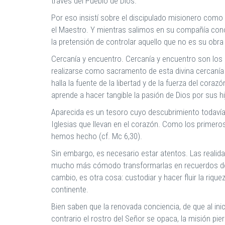
través del Pueblo de Dios.
Por eso insistí sobre el discipulado misionero com
el Maestro. Y mientras salimos en su compañía cono
la pretensión de controlar aquello que no es su obr
Cercanía y encuentro. Cercanía y encuentro son los 
realizarse como sacramento de esta divina cercanía 
halla la fuente de la libertad y de la fuerza del cora
aprende a hacer tangible la pasión de Dios por sus hi
Aparecida es un tesoro cuyo descubrimiento todavía
Iglesias que llevan en el corazón. Como los prime
hemos hecho (cf. Mc 6,30).
Sin embargo, es necesario estar atentos. Las realid
mucho más cómodo transformarlas en recuerdos de los
cambio, es otra cosa: custodiar y hacer fluir la riqu
continente.
Bien saben que la renovada conciencia, de que al inici
contrario el rostro del Señor se opaca, la misión pier