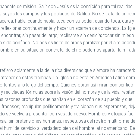
ente de misión. Salir con Jesús es la condición para tal realidad. Sa
s suyos los campos y los poblados de Galilea. No se trata de un recor
cerca, habla; cuando habla, toca con su poder; cuando toca, cura y s
reflexionar continuamente y hacer un examen de conciencia. La Igle
encontrar, sin pasar de largo; reclinarse sin desidia; tocar sin miedo
 sido confiado. No nos es lícito dejarnos paralizar por el aire acondi
l hombre en su situación concreta; de él no podemos apartar la mirad
refiero solamente a la de la rica diversidad que siempre ha caracteri
atrapar en estas trampas. La Iglesia no está en América Latina como 
tantos a lo largo del tiempo. Quienes obran así miran con sentido 
y recicladas fórmulas sobre la visión del hombre y de la vida, repit
as razones profundas que habitan en el corazón de su pueblo y que 
racasos; manipulan políticamente y traicionan sus esperanzas, deja
ndo se vuelva a presentar con vestido nuevo. Hombres y utopías fue
esia, sin pretensiones humanas, respetuosa del rostro multiforme de
l humilde servicio al verdadero bien del hombre latinoamericano. De