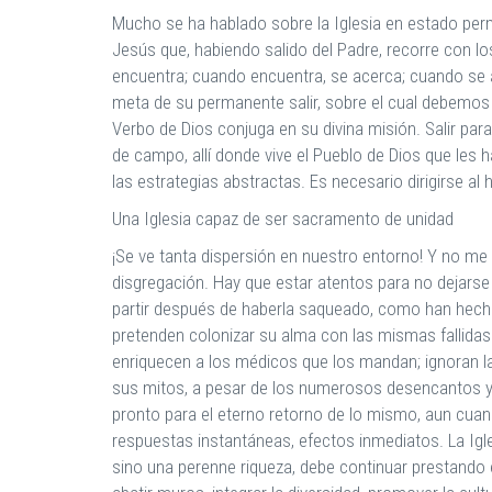
Mucho se ha hablado sobre la Iglesia en estado perman
Jesús que, habiendo salido del Padre, recorre con lo
encuentra; cuando encuentra, se acerca; cuando se a
meta de su permanente salir, sobre el cual debemos 
Verbo de Dios conjuga en su divina misión. Salir para 
de campo, allí donde vive el Pueblo de Dios que les ha
las estrategias abstractas. Es necesario dirigirse a
Una Iglesia capaz de ser sacramento de unidad
¡Se ve tanta dispersión en nuestro entorno! Y no me 
disgregación. Hay que estar atentos para no dejarse 
partir después de haberla saqueado, como han hecho 
pretenden colonizar su alma con las mismas fallidas 
enriquecen a los médicos que los mandan; ignoran l
sus mitos, a pesar de los numerosos desencantos y f
pronto para el eterno retorno de lo mismo, aun cua
respuestas instantáneas, efectos inmediatos. La Igl
sino una perenne riqueza, debe continuar prestando e