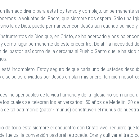
o un llamado divino para este hoy tenso y complejo, un permanente 
cemos la voluntad del Padre, que siempre nos espera. Sólo una Igle
a sino la de Dios, puede permanecer con Jesús aun cuando su nido y 
instrumentos de Dios que, en Cristo, se ha acercado y nos ha encontr
y como lugar permanente de este encuentro. De ahí la necesidad de l
zón del pastor, así como de la cercanía al Pueblo Santo que le ha sido
jos.
 está incompleto. Estoy seguro de que cada uno de ustedes descubr
ros discípulos enviados por Jesús en plan misionero, también noso
ades indispensables de la vida humana y de la Iglesia no son nunca
 cuales se celebran los aniversarios: ¡50 años de Medellín, 20 de 
eza de tal patrimonio (pater - munus) constituyen el munus de nuestra
o de todo está siempre el encuentro con Cristo vivo, requiere que los 
de fuerza, la conversión pastoral retrocede. Orar y cultivar el trato c