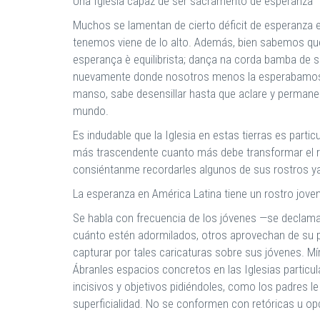
Una Iglesia capaz de ser sacramento de esperanza
Muchos se lamentan de cierto déficit de esperanza e
tenemos viene de lo alto. Además, bien sabemos que
esperança è equilibrista; dança na corda bamba de s
nuevamente donde nosotros menos la esperabamos. Nu
manso, sabe desensillar hasta que aclare y permanec
mundo.
Es indudable que la Iglesia en estas tierras es part
más trascendente cuanto más debe transformar el ros
consiéntanme recordarles algunos de sus rostros ya 
La esperanza en América Latina tiene un rostro jove
Se habla con frecuencia de los jóvenes —se declaman
cuánto estén adormilados, otros aprovechan de su pot
capturar por tales caricaturas sobre sus jóvenes. Mír
Ábranles espacios concretos en las Iglesias particu
incisivos y objetivos pidiéndoles, como los padres le
superficialidad. No se conformen con retóricas u op