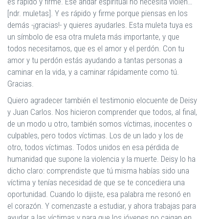
es rápido y firme. Ese andar espiritual no necesita violen…
[ndr. muletas]. Y es rápido y firme porque piensas en los
demás -¡gracias!- y quieres ayudarles. Esta muleta tuya es
un símbolo de esa otra muleta más importante, y que
todos necesitamos, que es el amor y el perdón. Con tu
amor y tu perdón estás ayudando a tantas personas a
caminar en la vida, y a caminar rápidamente como tú.
Gracias.
Quiero agradecer también el testimonio elocuente de Deisy
y Juan Carlos. Nos hicieron comprender que todos, al final,
de un modo u otro, también somos víctimas, inocentes o
culpables, pero todos víctimas. Los de un lado y los de
otro, todos víctimas. Todos unidos en esa pérdida de
humanidad que supone la violencia y la muerte. Deisy lo ha
dicho claro: comprendiste que tú misma habías sido una
víctima y tenías necesidad de que se te concediera una
oportunidad. Cuando lo dijiste, esa palabra me resonó en
el corazón. Y comenzaste a estudiar, y ahora trabajas para
ayudar a las víctimas y para que los jóvenes no caigan en