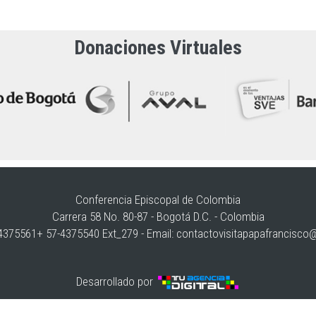
Donaciones Virtuales
Conferencia Episcopal de Colombia
Carrera 58 No. 80-87 - Bogotá D.C. - Colombia
375561+ 57-4375540 Ext_279 - Email:
contactovisitapapafrancisco
Desarrollado por