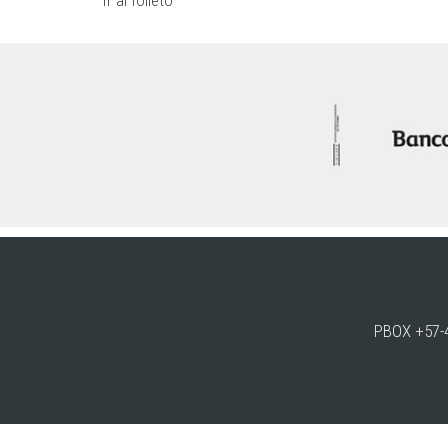
Ir al folleto
PBOX +57-4