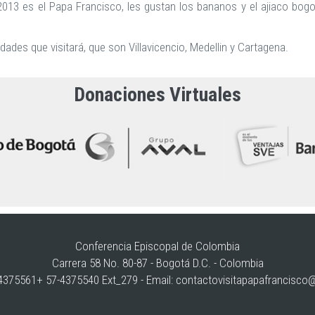
013 es el Papa Francisco, les gustan los bananos y el ajiaco bogo
ades que visitará, que son Villavicencio, Medellin y Cartagena.
Donaciones Virtuales
Conferencia Episcopal de Colombia
Carrera 58 No. 80-87 - Bogotá D.C. - Colombia
375561+ 57-4375540 Ext_279 - Email:
contactovisitapapafrancisco