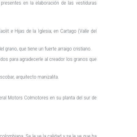
n presentes en la elaboración de las vestiduras
lit e Hijas de la Iglesia; en Cartago (Valle del
grano, que tiene un fuerte arraigo cristiano.
todos para agradecerle al creador los granos que
scobar, arquitecto manizalita.
neral Motors Colmotores en su planta del sur de
lombiana. Se le ve la calidad y se le ve que ha