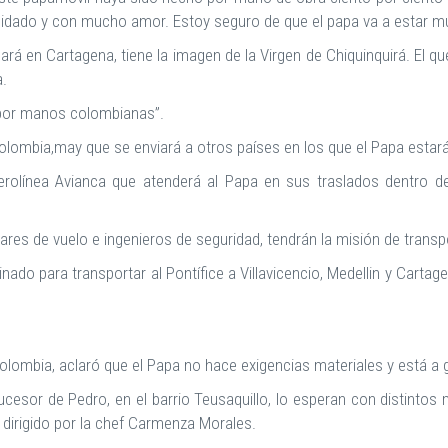
dado y con mucho amor. Estoy seguro de que el papa va a estar muy
ará en Cartagena, tiene la imagen de la Virgen de Chiquinquirá. El que
a.
 por manos colombianas”.
a Colombia,may que se enviará a otros países en los que el Papa est
 aerolínea Avianca que atenderá al Papa en sus traslados dentro
ares de vuelo e ingenieros de seguridad, tendrán la misión de transpo
inado para transportar al Pontífice a Villavicencio, Medellin y Carta
lombia, aclaró que el Papa no hace exigencias materiales y está a gu
ucesor de Pedro, en el barrio Teusaquillo, lo esperan con distintos
dirigido por la chef Carmenza Morales.