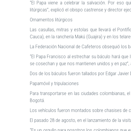
“El Papa viene a celebrar la salvación. Por eso qu
litúrgicas”, explicó el obispo castrense y director e
Ornamentos litúrgicos
Las casullas, mitras y estolas que llevará el Pontíf
Cauca), en la ranchería Makú (Guajira) y en los tela
La Federación Nacional de Cafeteros obsequió los bá
“El Papa Francisco al estrechar su báculo hará que l
se cosechan y que nos mantienen unidos y en paz”, a
Dos de los báculos fueron tallados por Edgar Javier 
Papamóvil y tripulaciones
Para transportarse en las ciudades colombianas, el
Bogotá.
Los vehículos fueron montados sobre chasises de c
El pasado 28 de agosto, en el lanzamiento de la visita
“Es un orgullo para nosotros los colombianos que es