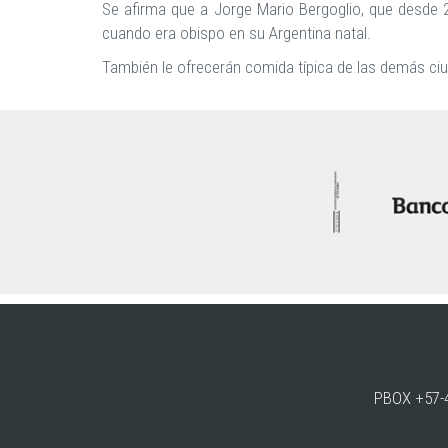
Se afirma que a Jorge Mario Bergoglio, que desde 2
cuando era obispo en su Argentina natal.
También le ofrecerán comida típica de las demás ciud
PBOX +57-4