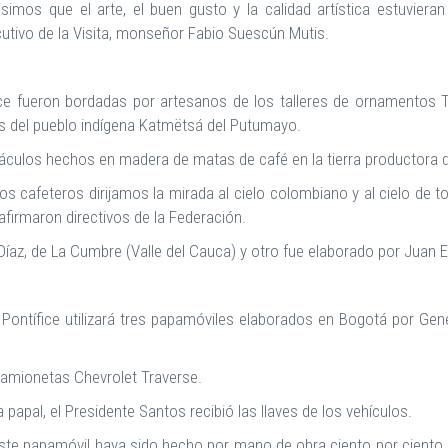
isimos que el arte, el buen gusto y la calidad artística estuviera
jecutivo de la Visita, monseñor Fabio Suescún Mutis.
ice fueron bordadas por artesanos de los talleres de ornamentos Tao
res del pueblo indígena Katmëtsá del Putumayo.
culos hechos en madera de matas de café en la tierra productora del 
os cafeteros dirijamos la mirada al cielo colombiano y al cielo de 
firmaron directivos de la Federación.
Díaz, de La Cumbre (Valle del Cauca) y otro fue elaborado por Juan E
 Pontífice utilizará tres papamóviles elaborados en Bogotá por Ge
amionetas Chevrolet Traverse.
 papal, el Presidente Santos recibió las llaves de los vehículos.
te papamóvil haya sido hecho por mano de obra ciento por ciento co