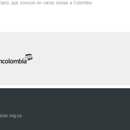
tano, que conoció en varias visitas a Colombia
@cec.org.co