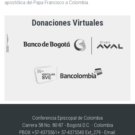
apostólica del Papa Francisco a Colombia.
Donaciones Virtuales
Conferencia Episcopal de Colombia
Carrera 58 No. 80-87 - Bogotá D.C. - Colombia
PBOX +57-4375561+ 57-4375540 Ext_279 - Email: